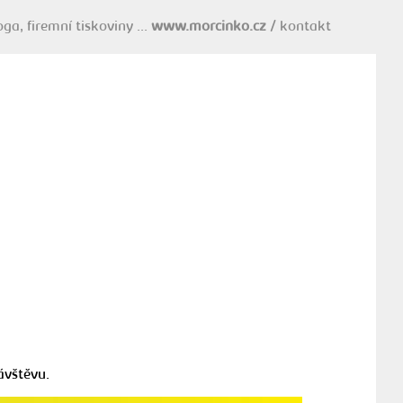
oga, firemní tiskoviny
www.morcinko.cz
/
kontakt
ávštěvu.