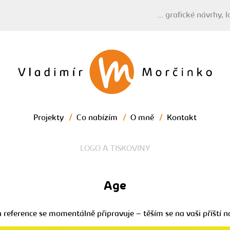
grafické návrhy, l
Morčinko - brand
designer
Projekty
/
Co nabízím
/
O mně
/
Kontakt
LOGO A TISKOVINY
Age
 reference se momentálně připravuje – těším se na vaši příští n