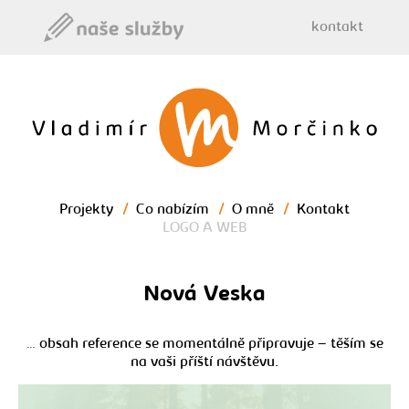
kontakt
Morčinko - brand
designer
Projekty
/
Co nabízím
/
O mně
/
Kontakt
LOGO A WEB
Nová Veska
… obsah reference se momentálně připravuje – těším se
na vaši příští návštěvu.