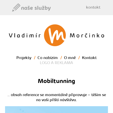
kontakt
Morčinko - brand
designer
Projekty
/
Co nabízím
/
O mně
/
Kontakt
LOGO A REKLAMA
Mobiltunning
… obsah reference se momentálně připravuje – těším se
na vaši příští návštěvu.